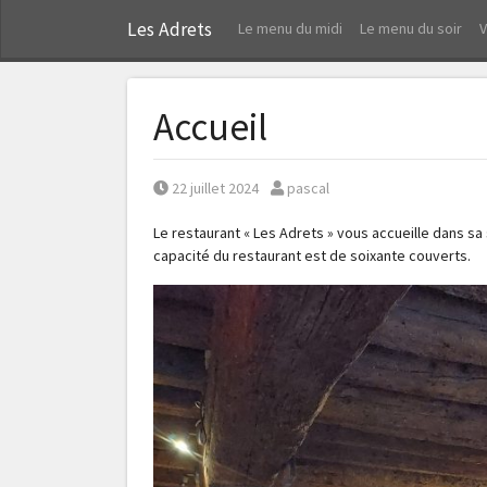
Les Adrets
Le menu du midi
Le menu du soir
Accueil
Posted on
Posted by
22 juillet 2024
pascal
Le restaurant « Les Adrets » vous accueille dans sa
capacité du restaurant est de soixante couverts.